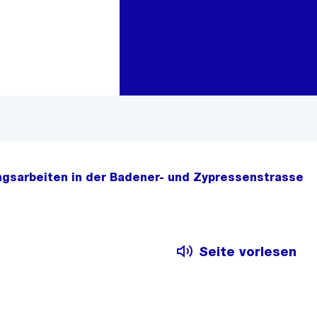
Zur Bereichsauswahl
Zum Inhalt
ngsarbeiten in der Badener- und Zypressenstrasse
Seite vorlesen