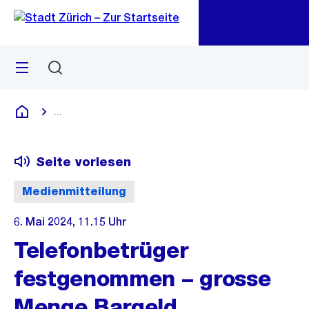
Zu
Zu
Sprunglink
Navigation
Menü
Suchen
M
öf
...
Blende alle Breadcrumbs ein
Deutsch
Seite vorlesen
Medienmitteilung
6. Mai 2024, 11.15 Uhr
Telefonbetrüger
festgenommen – grosse
Menge Bargeld