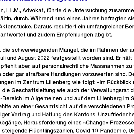
mann, LL.M., Advokat, führte die Untersuchung zusam
ltin, durch. Während rund eines Jahres befragten s
Aktenstücke. Daraus resultiert ein umfangreicher Beri
eantwortet und zudem Empfehlungen abgibt.
gt die schwerwiegenden Mängel, die im Rahmen der a
li und August 2022 festgestellt worden sind. Er hält 
iehlt aber, auf personalrechtliche Massnahmen zu v
 oder gar strafbare Handlungen vorzuwerfen sind. De
ungen im Zentrum Lilienberg wie folgt: «Im Rückblic
 die Geschäftsleitung wie auch der Verwaltungsrat 
-Bereich im Allgemeinen und auf dem Lilienberg im S
fehlte an einer Gesamtsicht auf die verschiedenen P
ger Vertrag und Haltung des Kantons, Unzufriedenhe
Abgänge, Herausforderung eines «Change»-Prozesse
k steigende Flüchtlingszahlen, Covid-19-Pandemie, Ukr