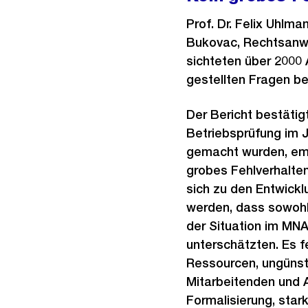
Prof. Dr. Felix Uhl
Bukovac, Rechtsanwä
sichteten über 2000 
gestellten Fragen b
Der Bericht bestäti
Betriebsprüfung im Ju
gemacht wurden, empf
grobes Fehlverhalten
sich zu den Entwickl
werden, dass sowohl
der Situation im MNA
unterschätzten. Es 
Ressourcen, ungünsti
Mitarbeitenden und 
Formalisierung, star