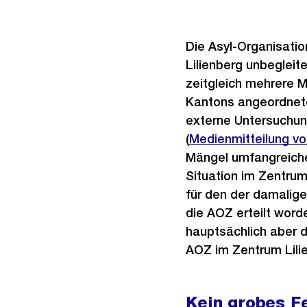
Die Asyl-Organisatio
Lilienberg unbegleit
zeitgleich mehrere M
Kantons angeordnete
externe Untersuchung
(
Medienmitteilung vo
Mängel umfangreiche
Situation im Zentrum
für den der damalig
die AOZ erteilt word
hauptsächlich aber d
AOZ im Zentrum Lil
Kein grobes Fe