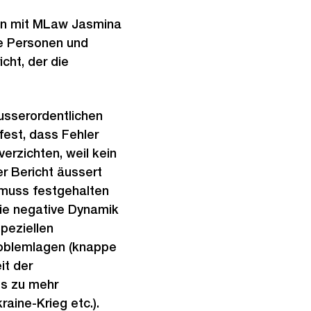
men mit MLaw Jasmina
ie Personen und
cht, der die
usserordentlichen
fest, dass Fehler
erzichten, weil kein
r Bericht äussert
k muss festgehalten
die negative Dynamik
peziellen
roblemlagen (knappe
it der
s zu mehr
aine-Krieg etc.).