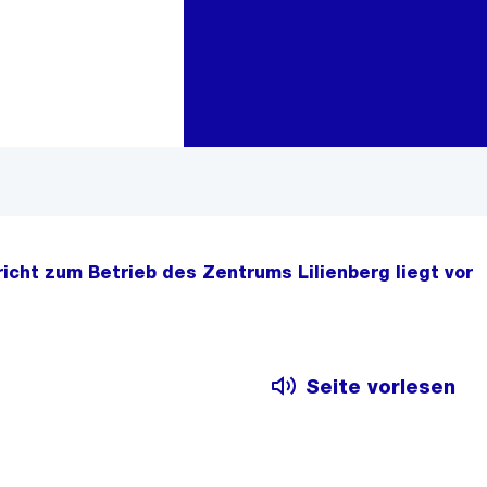
Zur Bereichsauswahl
Zum Inhalt
cht zum Betrieb des Zentrums Lilienberg liegt vor
Seite vorlesen