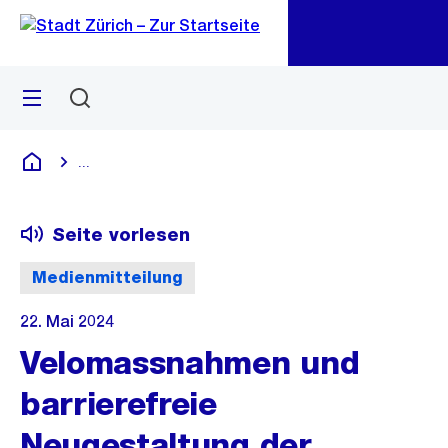
Zu
Zu
Sprunglink
Navigation
Menü
Suchen
M
öf
...
Blende alle Breadcrumbs ein
Deutsch
Seite vorlesen
Medienmitteilung
22. Mai 2024
Velomassnahmen und
barrierefreie
Neugestaltung der