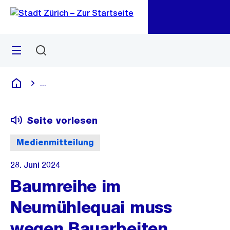
Zu
Zu
Sprunglink
Navigation
Menü
Suchen
M
öf
...
Blende alle Breadcrumbs ein
Deutsch
Seite vorlesen
Medienmitteilung
28. Juni 2024
Baumreihe im
Neumühlequai muss
wegen Bauarbeiten