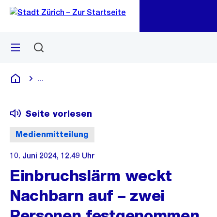
Zu
Zu
Sprunglink
Navigation
Menü
Suchen
M
öf
...
Blende alle Breadcrumbs ein
Deutsch
Seite vorlesen
Medienmitteilung
10. Juni 2024, 12.49 Uhr
Einbruchslärm weckt
Nachbarn auf – zwei
Personen festgenommen