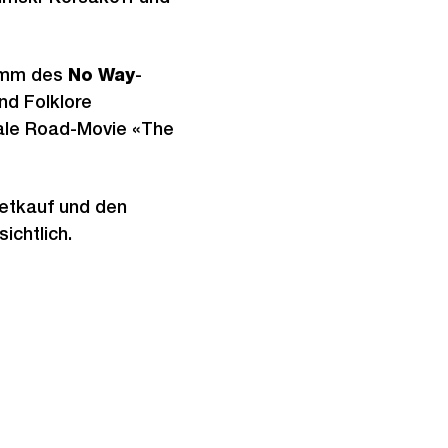
ramm des
No
Way
-
nd Folklore
nale Road-Movie «The
etkauf und den
sichtlich.