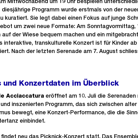
 am Mittwochabend um 19 Uhr bespielen unterschiedl
 diesjährige Programm wurde erstmals von der neuen
u kuratiert. Sie legt dabei einen Fokus auf junge S
ebot um zwei neue Formate: Am Sonntagvormittag, 14
h auf der Wiese bequem machen und ein mitgebracht
interaktive, transkulturelle Konzert ist für Kinder ab
ert. Nach der letzten Serenade am 7. August schlies
 und Konzertdaten im Überblick
e Acciaccatura
eröffnet am 10. Juli die Serenaden
und inszenierten Programm, das sich zwischen alter
us bewegt, eine Konzert-Performance, die die Sinne
rtanz einbindet.
, findet neu das Picknick-Konzert statt. Das Ensemb