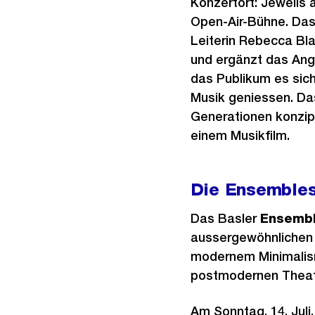
Konzertort: Jeweils
Open-Air-Bühne. Das
Leiterin Rebecca Bla
und ergänzt das Ang
das Publikum es sic
Musik geniessen. Das 
Generationen konzipi
einem Musikfilm.
Die Ensembles
Das Basler
Ensembl
aussergewöhnlichen 
modernem Minimalism
postmodernen Theate
Am Sonntag, 14. Juli