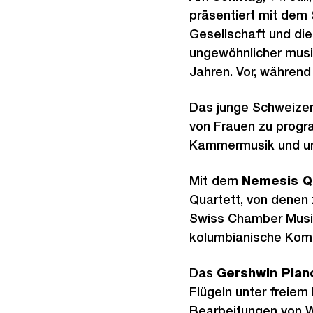
präsentiert mit dem S
Gesellschaft und die
ungewöhnlicher musik
Jahren. Vor, währen
Das junge Schweize
von Frauen zu progra
Kammermusik und un
Mit
dem
Nemesis Q
Quartett, von denen 
Swiss Chamber Music
kolumbianische Komp
Das
Gershwin Pian
Flügeln unter freiem
Bearbeitungen von We