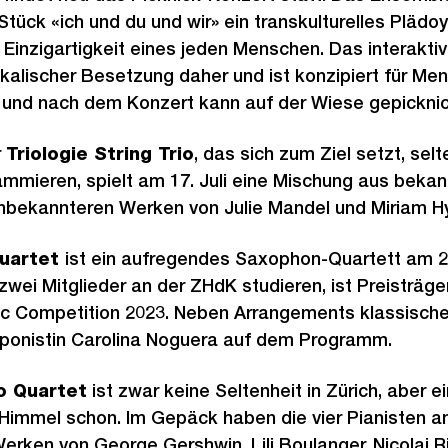
tück «ich und du und wir» ein transkulturelles Plädoyer
 Einzigartigkeit eines jeden Menschen. Das interakt
alischer Besetzung daher und ist konzipiert für Me
d und nach dem Konzert kann auf der Wiese gepickni
r
Triologie String Trio
, das sich zum Ziel setzt, sel
mmieren, spielt am 17. Juli eine Mischung aus bekan
bekannteren Werken von Julie Mandel und Miriam H
uartet
ist ein aufregendes Saxophon-Quartett am 24
zwei Mitglieder an der ZHdK studieren, ist Preisträ
 Competition 2023. Neben Arrangements klassische
onistin Carolina Noguera auf dem Programm.
o Quartet
ist zwar keine Seltenheit in Zürich, aber ei
 Himmel schon. Im Gepäck haben die vier Pianisten am
rken von George Gershwin, Lili Boulanger, Nicolai 