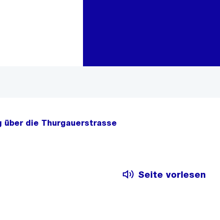
Zur Bereichsauswahl
Zum Inhalt
g über die Thurgauerstrasse
Seite vorlesen