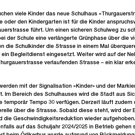
chen viele Kinder das neue Schulhaus «Thurgauerstr
 oder den Kindergarten ist für die Kinder anspruchsvo
uerstrasse führt. Um einen sicheren Schulweg zu sch
ei der Schule eine verlängerte Grünphase über die v
n die Schulkinder die Strasse in einem Mal überque
ein Begleitdienst eingesetzt. Weiter wird auf der N
 Thurgauerstrasse verlaufenden Strasse – ein klar erk
rden mit der Signalisation «Kinder» und der Markie
. Im Bereich des Schulhauses wird die Stadt aus Si
e temporär Tempo 30 verfügen. Derzeit läuft zudem d
elle über die Strasse. Sobald diese steht, wird der B
nd die Geschwindigkeitsreduktion wieder aufgehoben.
nfalls auf das Schuljahr 2024/2025 in Betrieb gehen s
ort beim Örlikerhus wurde aufgrund von Rückmeldung