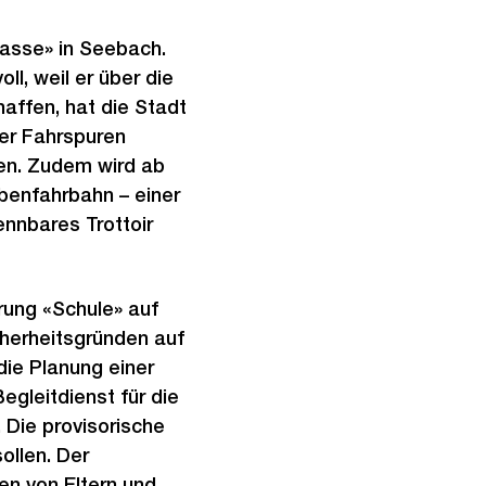
asse» in Seebach.
ll, weil er über die
affen, hat die Stadt
ier Fahrspuren
ren. Zudem wird ab
ebenfahrbahn – einer
ennbares Trottoir
rung «Schule» auf
cherheitsgründen auf
ie Planung einer
egleitdienst für die
 Die provisorische
ollen. Der
en von Eltern und