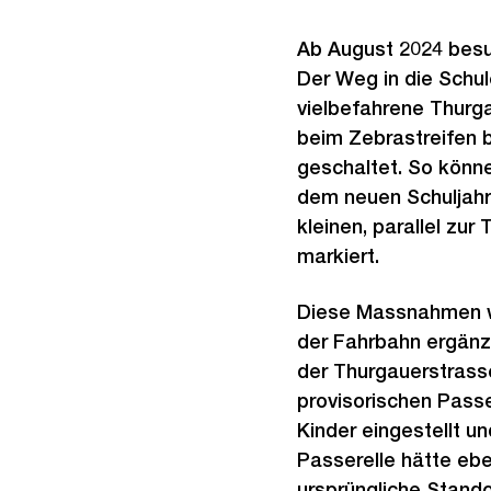
Ab August 2024 besu
Der Weg in die Schule
vielbefahrene Thurga
beim Zebrastreifen b
geschaltet. So könne
dem neuen Schuljahr 
kleinen, parallel zur
markiert.
Diese Massnahmen we
der Fahrbahn ergänzt
der Thurgauerstrass
provisorischen Passer
Kinder eingestellt u
Passerelle hätte ebe
ursprüngliche Stand