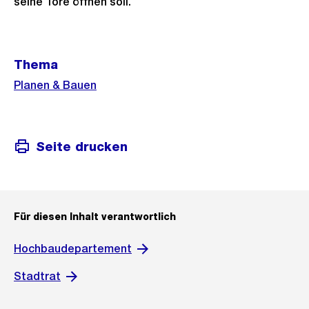
seine Tore öffnen soll.
Weitere
Thema
Informationen
Planen & Bauen
Seite drucken
Für diesen Inhalt verantwortlich
Hochbaudepartement
Stadtrat