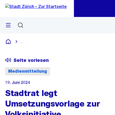
Zu
Zu
Sprunglink
Navigation
Menü
Suchen
M
öf
...
Blende alle Breadcrumbs ein
Deutsch
Seite vorlesen
Medienmitteilung
19. Juni 2024
Stadtrat legt
Umsetzungsvorlage zur
Volksinitiative