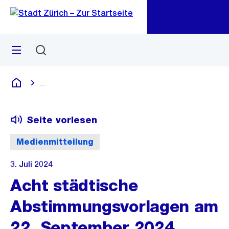
Zu
Zu
Sprunglink
Navigation
Menü
Suchen
M
öf
...
Blende alle Breadcrumbs ein
Deutsch
Seite vorlesen
Medienmitteilung
3. Juli 2024
Acht städtische
Abstimmungsvorlagen am
22. September 2024