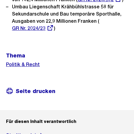
Umbau Liegenschaft Krähbühlstrasse 58 für
Link:
Sekundarschule und Bau temporäre Sporthalle,
Ausgaben von 22,9 Millionen Franken (
Externer
GR Nr. 2024/23
)
Link:
Weitere
Thema
Informationen
Politik & Recht
Seite drucken
Für diesen Inhalt verantwortlich