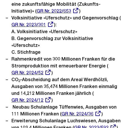
eine zukunftsfähige Mobilität (Zukunfts-
Initiative)» (
Externer
GR Nr. 2022/653
)
Volksinitiative «Uferschutz» und Gegenvorschlag (
Link:
Ex
GR Nr. 2023/301
):
Lin
A. Volksinitiative «Uferschutz»
B. Gegenvorschlag zur Volksinitiative
«Uferschutz»
C. Stichfrage
Rahmenkredit von 300 Millionen Franken für die
Stromproduktion mit erneuerbarer Energie (
Externer
GR Nr. 2024/52
)
Link:
CO
‑Abscheidung auf dem Areal Werdhölzli,
2
Ausgaben von 35,474 Millionen Franken einmalig
und 14,212 Millionen Franken jährlich (
Externer
GR Nr. 2024/12
)
Link:
Neubau Schulanlage Tüffenwies, Ausgaben von
111 Millionen Franken (
Externer
GR Nr. 2024/36
)
Erweiterung Schulanlage Luchswiesen, Ausgaben
Link:
von 102,4 Millionen Franken (
Externer
GR Nr. 2023/592
)