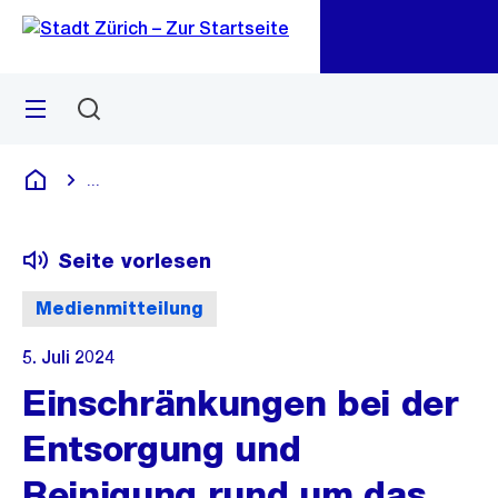
Zu
Zu
Sprunglink
Navigation
Menü
Suchen
M
öf
...
Blende alle Breadcrumbs ein
Deutsch
Seite vorlesen
Medienmitteilung
5. Juli 2024
Einschränkungen bei der
Entsorgung und
Reinigung rund um das