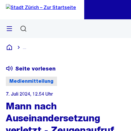
Zu
Zu
Sprunglink
Navigation
Menü
Suchen
M
öf
...
Blende alle Breadcrumbs ein
Deutsch
Seite vorlesen
Medienmitteilung
7. Juli 2024, 12.54 Uhr
Mann nach
Auseinandersetzung
verletzt - Zeugenaufruf