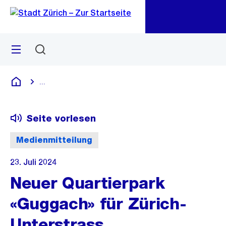
Zu
Zu
Sprunglink
Navigation
Menü
Suchen
M
öf
...
Blende alle Breadcrumbs ein
Deutsch
Seite vorlesen
Medienmitteilung
23. Juli 2024
Neuer Quartierpark
«Guggach» für Zürich-
Unterstrass