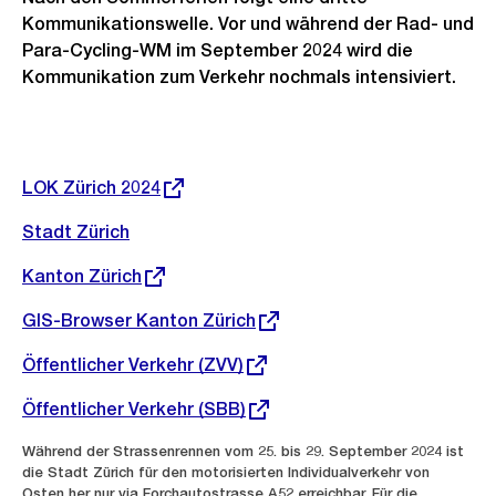
Kommunikationswelle. Vor und während der Rad- und
Para-Cycling-WM im September 2024 wird die
Kommunikation zum Verkehr nochmals intensiviert.
Weitere
Informationen
Externer
LOK Zürich 2024
Link:
Stadt Zürich
Externer
Kanton Zürich
Link:
Externer
GIS-Browser Kanton Zürich
Link:
Externer
Öffentlicher Verkehr (ZVV)
Link:
Externer
Öffentlicher Verkehr (SBB)
Link:
Externer
Während der Strassenrennen vom 25. bis 29. September 2024 ist
Link:
die Stadt Zürich für den motorisierten Individualverkehr von
Osten her nur via Forchautostrasse A52 erreichbar. Für die