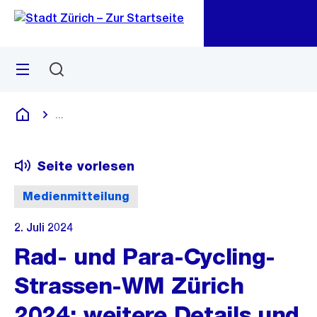
Zu
Zu
Sprunglink
Navigation
Menü
Suchen
M
öf
...
Blende alle Breadcrumbs ein
Deutsch
Seite vorlesen
Medienmitteilung
2. Juli 2024
Rad- und Para-Cycling-
Strassen-WM Zürich
2024: weitere Details und