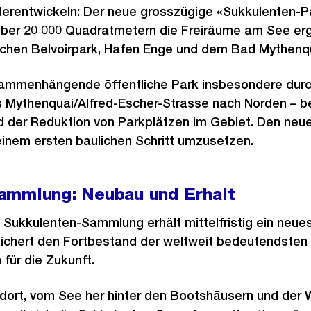
erentwickeln: Der neue grosszügige «Sukkulenten-Pa
er 20 000 Quadratmetern die Freiräume am See erg
chen Belvoirpark, Hafen Enge und dem Bad Mythenqu
sammenhängende öffentliche Park insbesondere durc
 Mythenquai/Alfred-Escher-Strasse nach Norden – b
d der Reduktion von Parkplätzen im Gebiet. Den neu
 einem ersten baulichen Schritt umzusetzen.
ammlung: Neubau und Erhalt
ukkulenten-Sammlung erhält mittelfristig ein neues
ichert den Fortbestand der weltweit bedeutendste
 für die Zukunft.
dort, vom See her hinter den Bootshäusern und der