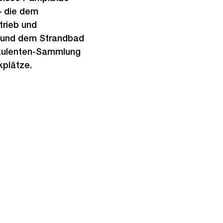
– die dem
trieb und
s und dem Strandbad
kkulenten-Sammlung
kplätze.