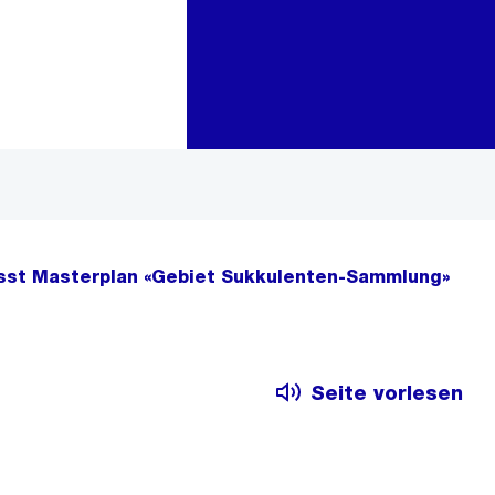
Zur Bereichsauswahl
Zum Inhalt
esst Masterplan «Gebiet Sukkulenten-Sammlung»
Seite vorlesen