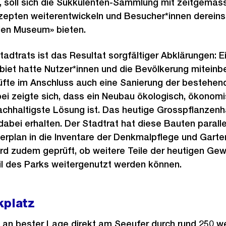
, soll sich die Sukkulenten-Sammlung mit zeitgemäs
epten weiterentwickeln und Besucher*innen dereinst
en Museum» bieten.
adtrats ist das Resultat sorgfältiger Abklärungen: E
iet hatte Nutzer*innen und die Bevölkerung miteinb
rüfte im Anschluss auch eine Sanierung der besteh
i zeigte sich, dass ein Neubau ökologisch, ökonomi
nachhaltigste Lösung ist. Das heutige Grosspflanzen
abei erhalten. Der Stadtrat hat diese Bauten parall
rplan in die Inventare der Denkmalpflege und Gart
d zudem geprüft, ob weitere Teile der heutigen Ge
eil des Parks weitergenutzt werden können.
kplatz
t an bester Lage direkt am Seeufer durch rund 250 w