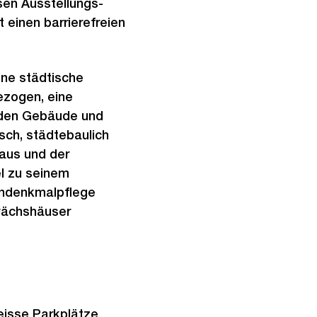
sen Ausstellungs-
 einen barrierefreien
ine städtische
ezogen, eine
enden Gebäude und
sch, städtebaulich
haus und der
el zu seinem
endenkmalpflege
wächshäuser
eisse Parkplätze