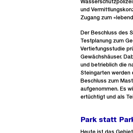
Wasserschutzpolizei
und Vermittlungskonz
Zugang zum «lebend
Der Beschluss des St
Testplanung zum Geb
Vertiefungsstudie p
Gewächshäuser. Dabe
und betrieblich die 
Steingarten werden d
Beschluss zum Maste
aufgenommen. Es wir
ertüchtigt und als T
Park statt Par
Heute ist das Gebie