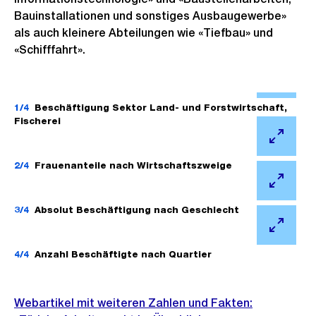
Bauinstallationen und sonstiges Ausbaugewerbe»
als auch kleinere Abteilungen wie «Tiefbau» und
«Schifffahrt».
Ö
f
1/4
Beschäftigung Sektor Land- und Forstwirtschaft,
Fischerei
f
n
Ö
e
f
2/4
Frauenanteile nach Wirtschaftszweige
B
f
Ö
i
n
f
3/4
Absolut Beschäftigung nach Geschlecht
l
e
f
Ö
d
B
n
f
4/4
Anzahl Beschäftigte nach Quartier
i
i
e
f
n
l
B
n
Weitere
G
d
Webartikel mit weiteren Zahlen und Fakten:
i
e