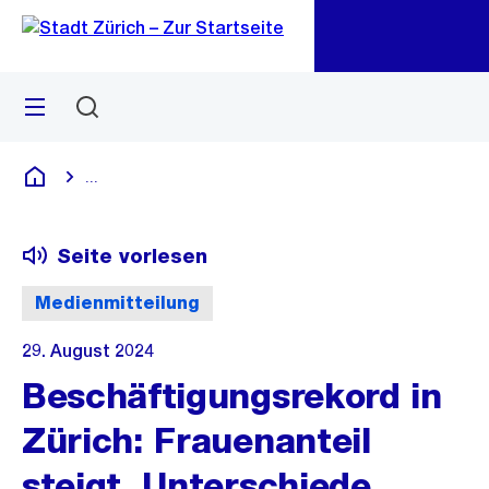
Zu
Zu
Sprunglink
Navigation
Menü
Suchen
M
öf
...
Blende alle Breadcrumbs ein
Deutsch
Seite vorlesen
Medienmitteilung
29. August 2024
Beschäftigungsrekord in
Zürich: Frauenanteil
steigt, Unterschiede