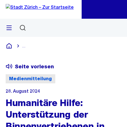
Zu
Zu
Sprunglink
Navigation
Menü
Suchen
M
öf
...
Blende alle Breadcrumbs ein
Deutsch
Seite vorlesen
Medienmitteilung
28. August 2024
Humanitäre Hilfe:
Unterstützung der
Binnenvertriebenen in