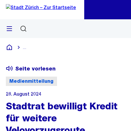
Zu
Zu
Sprunglink
Navigation
Menü
Suchen
M
öf
...
Blende alle Breadcrumbs ein
Deutsch
Seite vorlesen
Medienmitteilung
28. August 2024
Stadtrat bewilligt Kredit
für weitere
Velovorzugsroute