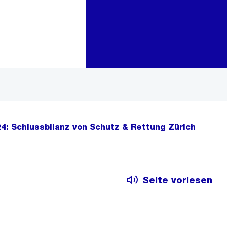
Zur Bereichsauswahl
Zum Inhalt
4: Schlussbilanz von Schutz & Rettung Zürich
Seite vorlesen