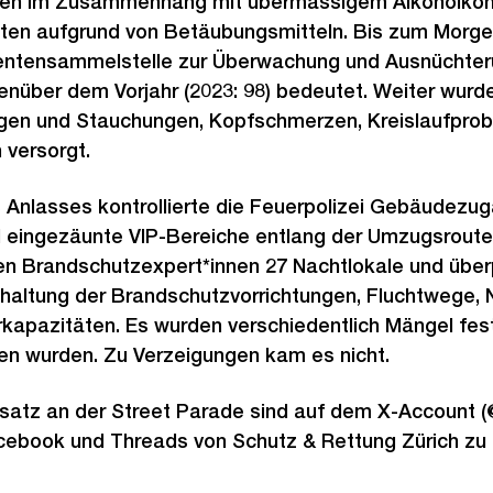
en im Zusammenhang mit übermässigem Alkoholkon
ten aufgrund von Betäubungsmitteln. Bis zum Morg
ientensammelstelle zur Überwachung und Ausnüchter
nüber dem Vorjahr (2023: 98) bedeutet. Weiter wurde
ngen und Stauchungen, Kopfschmerzen, Kreislaufprob
 versorgt.
 Anlasses kontrollierte die Feuerpolizei Gebäudezug
eingezäunte VIP-Bereiche entlang der Umzugsroute
 Brandschutzexpert*innen 27 Nachtlokale und über
nhaltung der Brandschutzvorrichtungen, Fluchtwege,
apazitäten. Es wurden verschiedentlich Mängel festg
en wurden. Zu Verzeigungen kam es nicht.
nsatz an der Street Parade sind auf dem X-Account 
cebook und Threads von Schutz & Rettung Zürich zu 