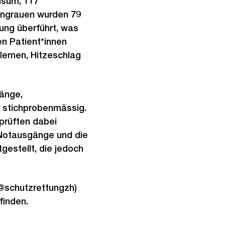
sum, 117
engrauen wurden 79
ung überführt, was
n Patient*innen
lemen, Hitzeschlag
änge,
 stichprobenmässig.
prüften dabei
 Notausgänge und die
estellt, die jedoch
(@schutzrettungzh)
finden.