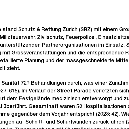
e stand Schutz & Rettung Zürich (SRZ) mit einem Gr
Milizfeuerwehr, Zivilschutz, Feuerpolizei, Einsatzleitze
unterstützenden Partnerorganisationen im Einsatz. 
ng mit Grossveranstaltungen und die entsprechende R
etaillierte Planung und der massgeschneiderte Mitte
it zieht.
e Sanität 729 Behandlungen durch, was einer Zuna
023: 615). Im Verlauf der Street Parade verletzten sic
auf dem Festgelände medizinisch erstversorgt und zu
l überführt. Gesamthaft waren 53 Hospitalisationen 
hme gegenüber dem Vorjahr entspricht (2023: 42). Wie 
ungen auf Schnitt- und Schürfwunden zurückführen (2