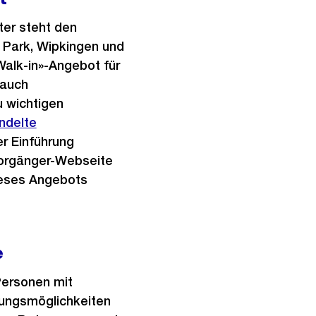
ter steht den
s Park, Wipkingen und
«Walk-in»-Angebot für
 auch
u wichtigen
ndelte
er Einführung
Vorgänger-Webseite
ieses Angebots
e
Personen mit
rungsmöglichkeiten