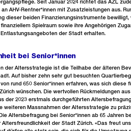
bergangspflege. Seit Januar 2024 richtet das AZL zu
e an AHV-Rentner*innen mit Zusatzleistungen aus. R
ng dieser beiden Finanzierungsinstrumente bewilligt
finanziellem Spielraum sowie ihre Angehörigen Zuga
 Entlastungsangeboten der Stadt erhalten.
heit bei Senior*innen
n der Altersstrategie ist die Teilhabe der älteren Be
Stadt. Auf bisher zehn sehr gut besuchten Quartierb
 von rund 650 Senior*innen erfahren, was sich diese f
s Zürich wünschen. Die wertvollen Rückmeldungen aus
 der 2023 erstmals durchgeführten Altersbefragun
ie weiteren Massnahmen der Altersstrategie zu präzi
Die Altersbefragung bei Senior*innen ab 65 Jahren b
 Altersfreundlichkeit der Stadt Zürich. «Das freut uns
f dürfen alle stolz sein, die sich für die Umsetzung 