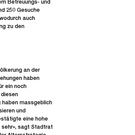
dem Betreuungs- und
und 250 Gesuche
, wodurch auch
ng zu den
völkerung an der
egehungen haben
ür ein noch
 diesen
g haben massgeblich
sieren und
estätigte eine hohe
 sehr», sagt Stadtrat
der Altersstrategie