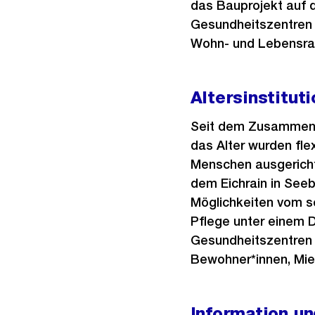
das Bauprojekt auf 
Gesundheitszentren f
Wohn- und Lebensr
Altersinstitu
Seit dem Zusammensc
das Alter wurden flex
Menschen ausgericht
dem Eichrain in Seeb
Möglichkeiten vom s
Pflege unter einem 
Gesundheitszentren u
Bewohner*innen, Miet
Information un