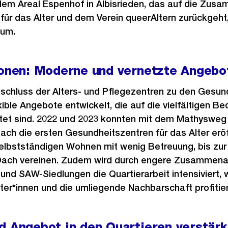
dem Areal Espenhof in Albisrieden, das auf die Zusa
ür das Alter und dem Verein queerAltern zurückgeht,
aum.
tionen: Moderne und vernetzte Angebo
hluss der Alters- und Pflegezentren zu den Gesund
ible Angebote entwickelt, die auf die vielfältigen Be
et sind. 2022 und 2023 konnten mit dem Mathysweg i
ach die ersten Gesundheitszentren für das Alter eröf
elbstständigen Wohnen mit wenig Betreuung, bis zur 
Dach vereinen. Zudem wird durch engere Zusammena
nd SAW-Siedlungen die Quartierarbeit intensiviert,
er*innen und die umliegende Nachbarschaft profitie
d Angebot in den Quartieren verstärk