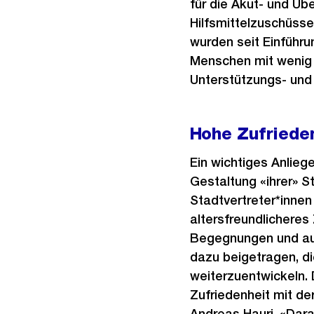
für die Akut- und Ü
Hilfsmittelzuschüss
wurden seit Einführu
Menschen mit wenig 
Unterstützungs- und
Hohe Zufrieden
Ein wichtiges Anliege
Gestaltung «ihrer» 
Stadtvertreter*innen
altersfreundlichere
Begegnungen und aus
dazu beigetragen, d
weiterzuentwickeln. 
Zufriedenheit mit der
Andreas Hauri. «Darau