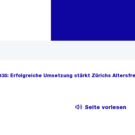
Zur Bereichsauswahl
Zum Inhalt
035: Erfolgreiche Umsetzung stärkt Zürichs Altersfr
Seite vorlesen