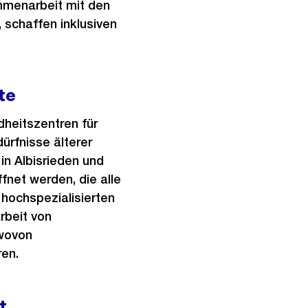
mmenarbeit mit den
 schaffen inklusiven
te
heitszentren für
dürfnisse älterer
n Albisrieden und
fnet werden, die alle
hochspezialisierten
rbeit von
 wovon
ren.
t