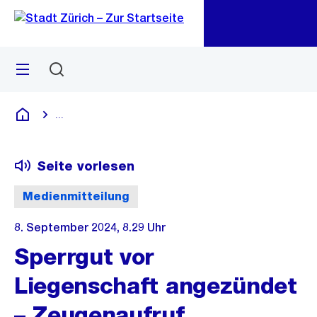
Zu
Zu
Sprunglink
Navigation
Menü
Suchen
M
öf
...
Blende alle Breadcrumbs ein
Deutsch
Seite vorlesen
Medienmitteilung
8. September 2024, 8.29 Uhr
Sperrgut vor
Liegenschaft angezündet
– Zeugenaufruf