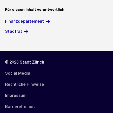
s
s
Für diesen Inhalt verantwortlich
a
n
Finanzdepartement
s
Stadtrat
i
c
h
t
© 2026 Stadt Zürich
Social Media
Rechtliche Hinweise
Impressum
Barrierefreiheit