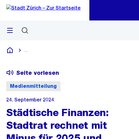
Zu
Zu
Sprunglink
Navigation
Menü
Suchen
M
öf
...
Blende alle Breadcrumbs ein
Deutsch
Seite vorlesen
Medienmitteilung
24. September 2024
Städtische Finanzen:
Stadtrat rechnet mit
Minus für 2025 und