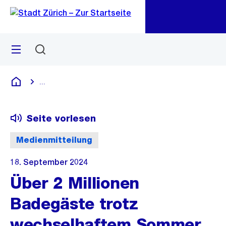
Zu
Zu
Sprunglink
Navigation
Menü
Suchen
M
öf
...
Blende alle Breadcrumbs ein
Deutsch
Seite vorlesen
Medienmitteilung
18. September 2024
Über 2 Millionen
Badegäste trotz
wechselhaftem Sommer