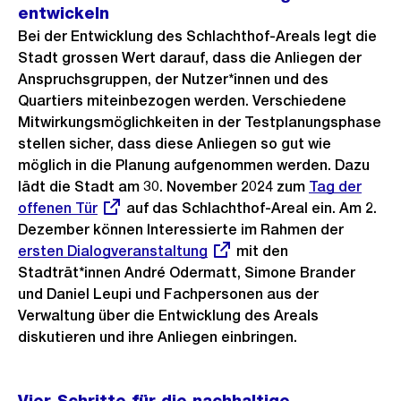
entwickeln
Bei der Entwicklung des Schlachthof-Areals legt die
Stadt grossen Wert darauf, dass die Anliegen der
Anspruchsgruppen, der Nutzer*innen und des
Quartiers miteinbezogen werden. Verschiedene
Mitwirkungsmöglichkeiten in der Testplanungsphase
stellen sicher, dass diese Anliegen so gut wie
möglich in die Planung aufgenommen werden. Dazu
lädt die Stadt am 30. November 2024 zum
Externer
Tag der
offenen Tür
auf das Schlachthof-Areal ein. Am 2.
Link:
Dezember können Interessierte im Rahmen der
Externe
ersten Dialogveranstaltung
mit den
Link:
Stadträt*innen André Odermatt, Simone Brander
und Daniel Leupi und Fachpersonen aus der
Verwaltung über die Entwicklung des Areals
diskutieren und ihre Anliegen einbringen.
Vier Schritte für die nachhaltige