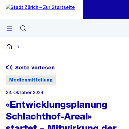
Zu
Zu
Sprunglink
Navigation
Menü
Suchen
M
öf
...
Blende alle Breadcrumbs ein
Deutsch
Seite vorlesen
Medienmitteilung
28. Oktober 2024
«Entwicklungsplanung
Schlachthof-Areal»
startet – Mitwirkung der