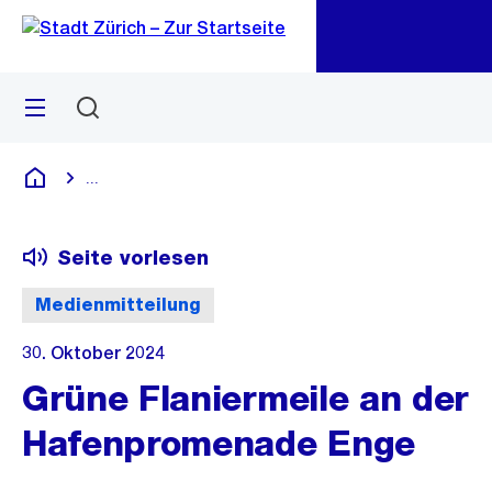
Zu
Zu
Sprunglink
Navigation
Menü
Suchen
M
öf
...
Blende alle Breadcrumbs ein
Deutsch
Seite vorlesen
Medienmitteilung
30. Oktober 2024
Grüne Flaniermeile an der
Hafenpromenade Enge