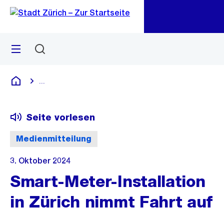
Zu
Zu
Sprunglink
Navigation
Menü
Suchen
M
öf
...
Blende alle Breadcrumbs ein
Deutsch
Seite vorlesen
Medienmitteilung
3. Oktober 2024
Smart-Meter-Installation
in Zürich nimmt Fahrt auf