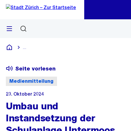
Zu
Zu
Sprunglink
Navigation
Menü
Suchen
M
öf
...
Blende alle Breadcrumbs ein
Deutsch
Seite vorlesen
Medienmitteilung
23. Oktober 2024
Umbau und
Instandsetzung der
Schulanlage Untermoos