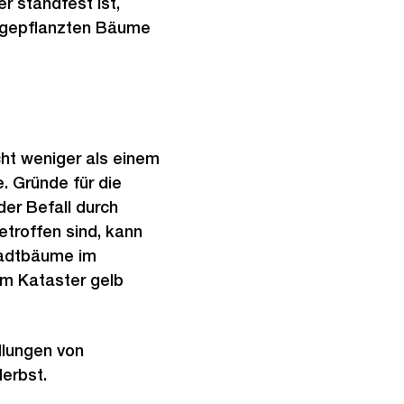
r standfest ist,
u gepflanzten Bäume
ht weniger als einem
 Gründe für die
er Befall durch
troffen sind, kann
tadtbäume im
im Kataster gelb
llungen von
erbst.