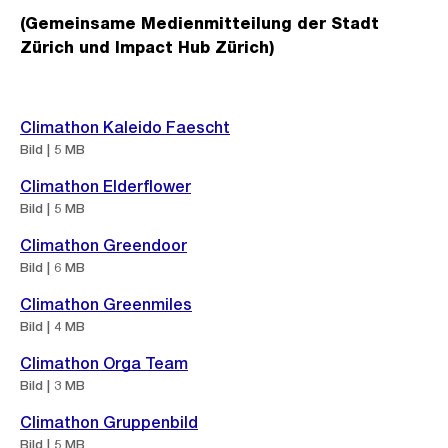
(Gemeinsame Medienmitteilung der Stadt
Zürich und Impact Hub Zürich)
Weitere
Climathon Kaleido Faescht
Informationen
Bild | 5 MB
Climathon Elderflower
Bild | 5 MB
Climathon Greendoor
Bild | 6 MB
Climathon Greenmiles
Bild | 4 MB
Climathon Orga Team
Bild | 3 MB
Climathon Gruppenbild
Bild | 5 MB