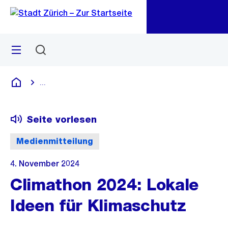
Zu
Zu
Sprunglink
Navigation
Menü
Suchen
M
öf
...
Blende alle Breadcrumbs ein
Deutsch
Seite vorlesen
Medienmitteilung
4. November 2024
Climathon 2024: Lokale
Ideen für Klimaschutz