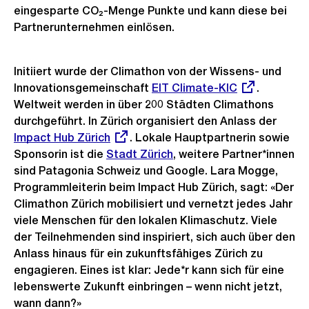
eingesparte CO₂-Menge Punkte und kann diese bei
Partnerunternehmen einlösen.
Initiiert wurde der Climathon von der Wissens- und
Innovationsgemeinschaft
Externer
EIT Climate-KIC
.
Weltweit werden in über 200 Städten Climathons
Link:
durchgeführt. In Zürich organisiert den Anlass der
Exter
Impact Hub Zürich
. Lokale Hauptpartnerin sowie
Link:
Sponsorin ist die
Stadt Zürich
, weitere Partner*innen
sind Patagonia Schweiz und Google. Lara Mogge,
Programmleiterin beim Impact Hub Zürich, sagt: «Der
Climathon Zürich mobilisiert und vernetzt jedes Jahr
viele Menschen für den lokalen Klimaschutz. Viele
der Teilnehmenden sind inspiriert, sich auch über den
Anlass hinaus für ein zukunftsfähiges Zürich zu
engagieren. Eines ist klar: Jede*r kann sich für eine
lebenswerte Zukunft einbringen – wenn nicht jetzt,
wann dann?»