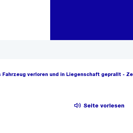
Zur Bereichsauswahl
Zum Inhalt
s Fahrzeug verloren und in Liegenschaft geprallt - Z
Seite vorlesen