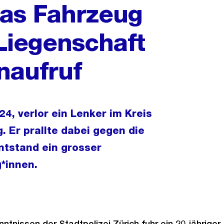
das Fahrzeug
 Liegenschaft
naufruf
, verlor ein Lenker im Kreis
. Er prallte dabei gegen die
ntstand ein grosser
*innen.
tnissen der Stadtpolizei Zürich fuhr ein 20-jähriger