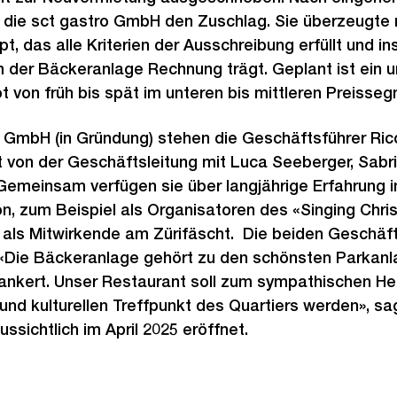
 die sct gastro GmbH den Zuschlag. Sie überzeugte 
, das alle Kriterien der Ausschreibung erfüllt und 
der Bäckeranlage Rechnung trägt. Geplant ist ein u
t von früh bis spät im unteren bis mittleren Preiss
o GmbH (in Gründung) stehen die Geschäftsführer Ric
t von der Geschäftsleitung mit Luca Seeberger, Sab
Gemeinsam verfügen sie über langjährige Erfahrung 
n, zum Beispiel als Organisatoren des «Singing Chr
als Mitwirkende am Zürifäscht. Die beiden Geschäfts
 «Die Bäckeranlage gehört zu den schönsten Parkanla
rankert. Unser Restaurant soll zum sympathischen H
nd kulturellen Treffpunkt des Quartiers werden», sag
ssichtlich im April 2025 eröffnet.