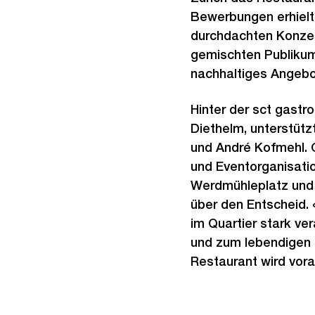
Bewerbungen erhielt
durchdachten Konzept
gemischten Publikum 
nachhaltiges Angebo
Hinter der sct gastr
Diethelm, unterstütz
und André Kofmehl. 
und Eventorganisatio
Werdmühleplatz und 
über den Entscheid.
im Quartier stark ve
und zum lebendigen u
Restaurant wird vorau