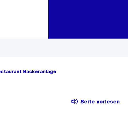
Zur Bereichsauswahl
Zum Inhalt
staurant Bäckeranlage
Seite vorlesen