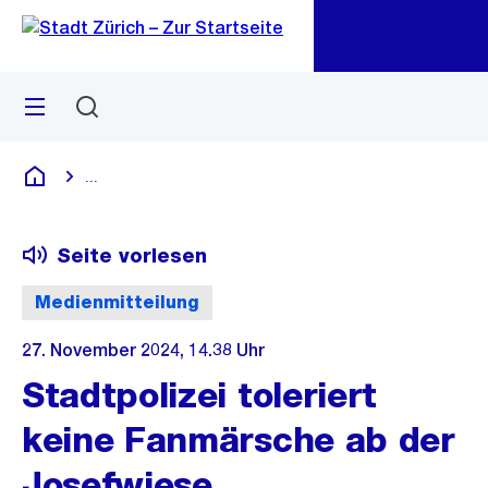
Zu
Zu
Sprunglink
Navigation
Menü
Suchen
M
öf
...
Blende alle Breadcrumbs ein
Deutsch
Seite vorlesen
Medienmitteilung
27. November 2024, 14.38 Uhr
Stadtpolizei toleriert
keine Fanmärsche ab der
Josefwiese