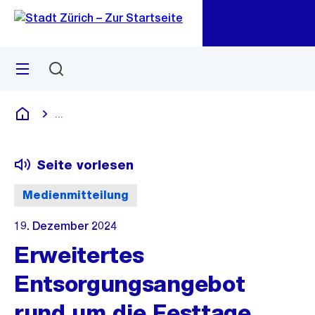
Zu
Zu
Sprunglink
Navigation
Menü
Suchen
M
öf
...
Blende alle Breadcrumbs ein
Deutsch
Seite vorlesen
Medienmitteilung
19. Dezember 2024
Erweitertes
Entsorgungsangebot
rund um die Festtage