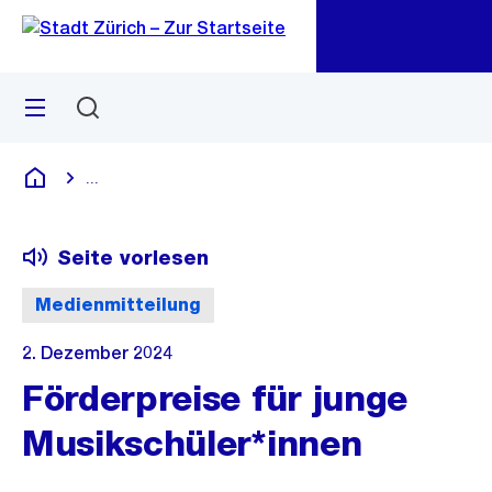
Zu
Zu
Sprunglink
Navigation
Menü
Suchen
M
öf
...
Blende alle Breadcrumbs ein
Deutsch
Seite vorlesen
Medienmitteilung
2. Dezember 2024
Förderpreise für junge
Musikschüler*innen