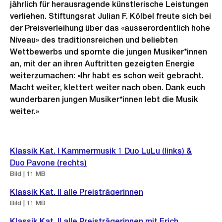
jährlich für herausragende künstlerische Leistungen
verliehen. Stiftungsrat Julian F. Kölbel freute sich bei
der Preisverleihung über das «ausserordentlich hohe
Niveau» des traditionsreichen und beliebten
Wettbewerbs und spornte die jungen Musiker*innen
an, mit der an ihren Auftritten gezeigten Energie
weiterzumachen: «Ihr habt es schon weit gebracht.
Macht weiter, klettert weiter nach oben. Dank euch
wunderbaren jungen Musiker*innen lebt die Musik
weiter.»
Weitere
Klassik Kat. I Kammermusik 1 Duo LuLu (links) &
Informationen
Duo Pavone (rechts)
Bild | 11 MB
Klassik Kat. II alle Preisträgerinnen
Bild | 11 MB
Klassik Kat. II alle Preisträgerinnen mit Erich