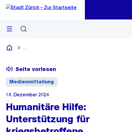
Zu
Zu
Sprunglink
Navigation
Menü
Suchen
M
öf
...
Blende alle Breadcrumbs ein
Deutsch
Seite vorlesen
Medienmitteilung
18. Dezember 2024
Humanitäre Hilfe:
Unterstützung für
kriegsbetroffene