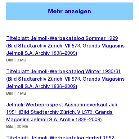
e
d
r
B
Mehr anzeigen
i
o
i
n
s
l
G
s
Weitere
d
r
Titelblatt Jelmoli-Werbekatalog Sommer 1929
a
Informationen
i
(Bild Stadtarchiv Zürich, VII.573. Grands Magasins
o
n
n
Jelmoli S.A. Archiv 1836–2009)
s
s
Bild | 3 MB
G
s
i
r
a
Titelblatt Jelmoli-Werbekatalog Winter 1930/31
c
o
(Bild Stadtarchiv Zürich, VII.573. Grands Magasins
n
h
s
Jelmoli S.A. Archiv 1836–2009)
s
t
Bild | 7 MB
s
i
a
Jelmoli-Werbeprospekt Ausnahmeverkauf Juli
c
n
1951 (Bild Stadtarchiv Zürich, VII.573. Grands
h
s
Magasins Jelmoli S.A. Archiv 1836–2009)
t
Bild | 20 MB
i
c
Titelblatt Jelmoli-Werbekatalog Herbst 1952