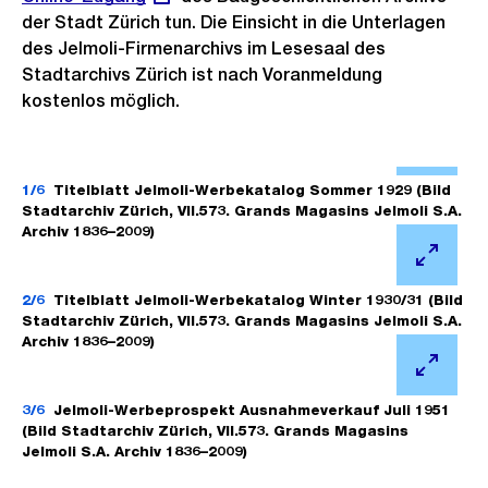
der Stadt Zürich tun. Die Einsicht in die Unterlagen
des Jelmoli-Firmenarchivs im Lesesaal des
Stadtarchivs Zürich ist nach Voranmeldung
kostenlos möglich.
Ö
f
1/6
Titelblatt Jelmoli-Werbekatalog Sommer 1929 (Bild
Stadtarchiv Zürich, VII.573. Grands Magasins Jelmoli S.A.
f
Archiv 1836–2009)
n
Ö
e
f
2/6
Titelblatt Jelmoli-Werbekatalog Winter 1930/31 (Bild
B
Stadtarchiv Zürich, VII.573. Grands Magasins Jelmoli S.A.
f
i
Archiv 1836–2009)
n
l
Ö
e
d
f
3/6
Jelmoli-Werbeprospekt Ausnahmeverkauf Juli 1951
B
i
(Bild Stadtarchiv Zürich, VII.573. Grands Magasins
f
i
n
Jelmoli S.A. Archiv 1836–2009)
n
l
G