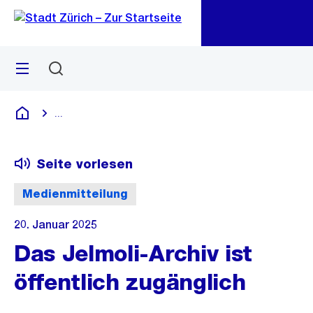
Zu
Zu
Sprunglink
Navigation
Menü
Suchen
M
öf
...
Blende alle Breadcrumbs ein
Deutsch
Seite vorlesen
Medienmitteilung
20. Januar 2025
Das Jelmoli-Archiv ist
öffentlich zugänglich