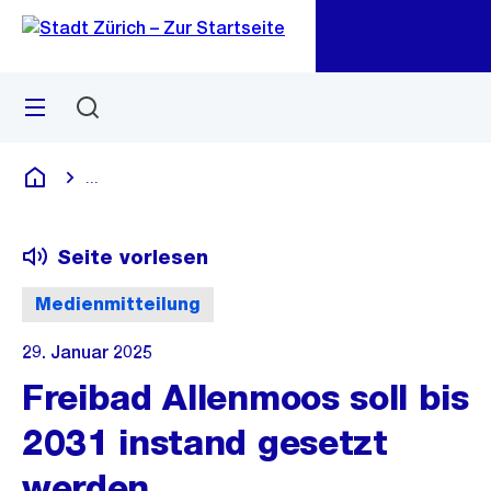
Zu
Zu
Sprunglink
Navigation
Menü
Suchen
M
öf
...
Blende alle Breadcrumbs ein
Deutsch
Seite vorlesen
Medienmitteilung
29. Januar 2025
Freibad Allenmoos soll bis
2031 instand gesetzt
werden