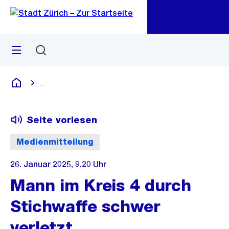
Zu
Zu
Sprunglink
Navigation
Menü
Suchen
M
öf
...
Blende alle Breadcrumbs ein
Deutsch
Seite vorlesen
Medienmitteilung
26. Januar 2025, 9.20 Uhr
Mann im Kreis 4 durch
Stichwaffe schwer
verletzt