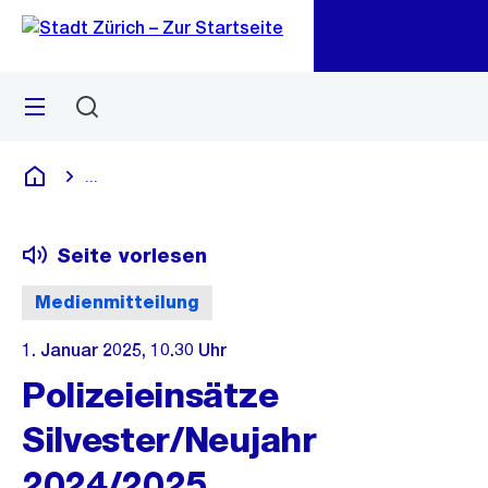
Zu
Zu
Sprunglink
Navigation
Menü
Suchen
M
öf
...
Blende alle Breadcrumbs ein
Deutsch
Seite vorlesen
Medienmitteilung
1. Januar 2025, 10.30 Uhr
Polizeieinsätze
Silvester/Neujahr
2024/2025