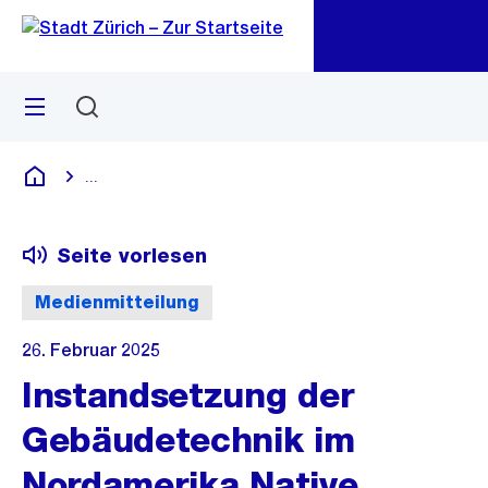
Zu
Zu
Sprunglink
Navigation
Menü
Suchen
M
öf
...
Blende alle Breadcrumbs ein
Deutsch
Seite vorlesen
Medienmitteilung
26. Februar 2025
Instandsetzung der
Gebäudetechnik im
Nordamerika Native