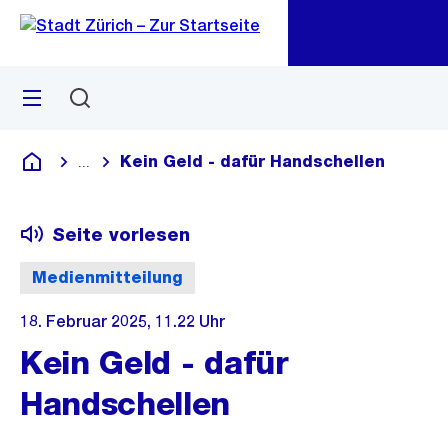
Zu
Zu
Sprunglink
Navigation
Menü
Suchen
M
öf
Kein Geld - dafür Handschellen
...
Blende alle Breadcrumbs ein
Deutsch
Seite vorlesen
Medienmitteilung
18. Februar 2025, 11.22 Uhr
Kein Geld - dafür
Handschellen