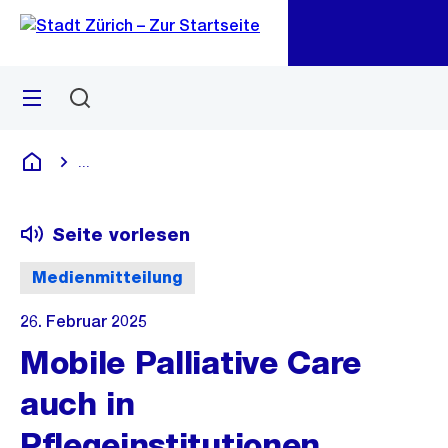
Zu
Zu
Sprunglink
Navigation
Menü
Suchen
M
öf
...
Blende alle Breadcrumbs ein
Deutsch
Seite vorlesen
Medienmitteilung
26. Februar 2025
Mobile Palliative Care
auch in
Pflegeinstitutionen