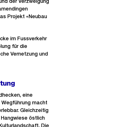
und der Verzweigung
wamendingen
 das Projekt «Neubau
ücke im Fussverkehr
lung für die
sche Vernetzung und
rtung
dhecken, eine
te Wegführung macht
lebbar. Gleichzeitig
 Hangwiese östlich
Kulturlandschaft. Die