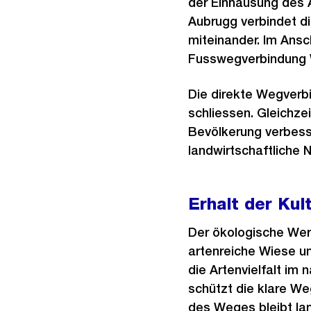
der Einhausung des 
Aubrugg verbindet 
miteinander. Im Ansc
Fusswegverbindung 
Die direkte Wegverb
schliessen. Gleichze
Bevölkerung verbess
landwirtschaftliche 
Erhalt der Kul
Der ökologische Wer
artenreiche Wiese u
die Artenvielfalt im
schützt die klare We
des Weges bleibt land