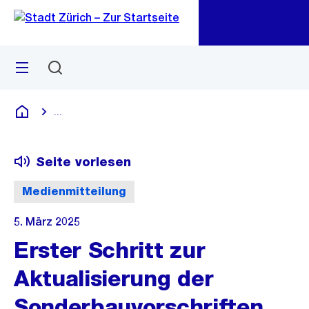
Zu
Zu
Sprunglink
Navigation
Menü
Suchen
M
öf
...
Blende alle Breadcrumbs ein
Deutsch
Seite vorlesen
Medienmitteilung
5. März 2025
Erster Schritt zur
Aktualisierung der
Sonderbauvorschriften