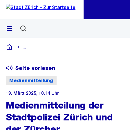
Zu
Zu
Sprunglink
Navigation
Menü
Suchen
M
öf
...
Blende alle Breadcrumbs ein
Deutsch
Seite vorlesen
Medienmitteilung
19. März 2025, 10.14 Uhr
Medienmitteilung der
Stadtpolizei Zürich und
der Zürcher