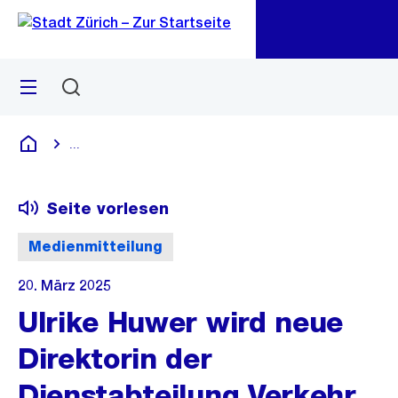
Zu
Zu
Sprunglink
Navigation
Menü
Suchen
M
öf
...
Blende alle Breadcrumbs ein
Deutsch
Seite vorlesen
Medienmitteilung
20. März 2025
Ulrike Huwer wird neue
Direktorin der
Dienstabteilung Verkehr