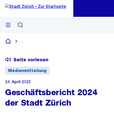
Zu
Zu
Sprunglink
Navigation
Menü
Suchen
M
öf
...
Blende alle Breadcrumbs ein
Deutsch
Seite vorlesen
Medienmitteilung
24. April 2025
Geschäftsbericht 2024
der Stadt Zürich