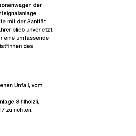
Personenwagen der
htsignalanlage
te mit der Sanität
rer blieb unverletzt.
Für eine umfassende
ist*innen des
enen Unfall, vom
lage Sihlhölzli,
7 zu richten.