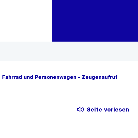
Zur Bereichsauswahl
Zum Inhalt
en Fahrrad und Personenwagen - Zeugenaufruf
Seite vorlesen