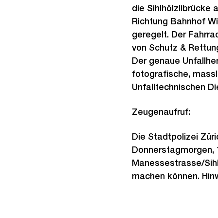
die Sihlhölzlibrücke
Richtung Bahnhof Wie
geregelt. Der Fahrra
von Schutz & Rettung 
Der genaue Unfallher
fotografische, massl
Unfalltechnischen Di
Zeugenaufruf:
Die Stadtpolizei Zü
Donnerstagmorgen, 1
Manessestrasse/Sihlh
machen können. Hinwei