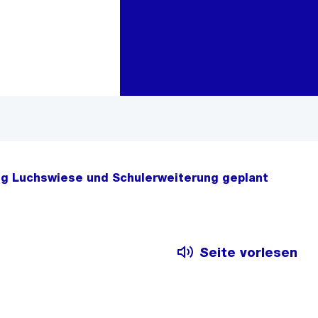
Zur Bereichsauswahl
Zum Inhalt
g Luchswiese und Schulerweiterung geplant
Seite vorlesen