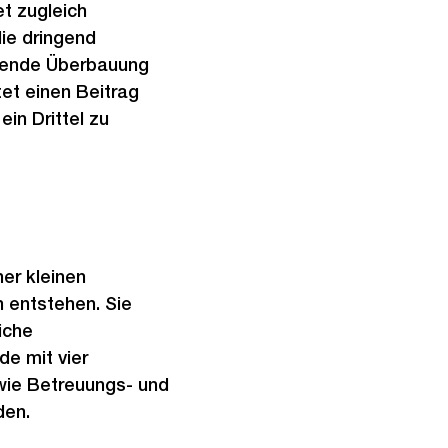
et zugleich
ie dringend
ehende Überbauung
et einen Beitrag
in Drittel zu
er kleinen
 entstehen. Sie
iche
e mit vier
wie Betreuungs- und
den.