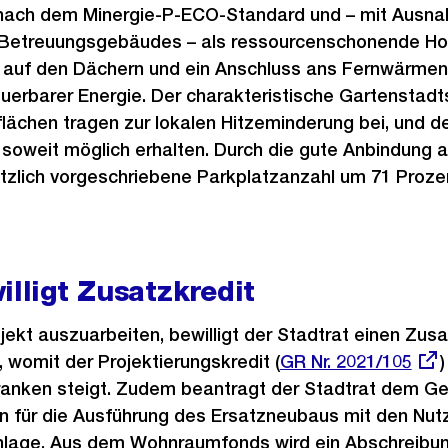
 nach dem Minergie-P-ECO-Standard und – mit Ausn
Betreuungsgebäudes – als ressourcenschonende Hol
 auf den Dächern und ein Anschluss ans Fernwärmen
erbarer Energie. Der charakteristische Gartenstadts
flächen tragen zur lokalen Hitzeminderung bei, und de
oweit möglich erhalten. Durch die gute Anbindung a
etzlich vorgeschriebene Parkplatzanzahl um 71 Proze
illigt Zusatzkredit
jekt auszuarbeiten, bewilligt der Stadtrat einen Zusa
, womit der Projektierungskredit (
Externer
GR Nr. 2021/105
)
 Franken steigt. Zudem beantragt der Stadtrat dem G
Link:
en für die Ausführung des Ersatzneubaus mit den Nut
lage. Aus dem Wohnraumfonds wird ein Abschreibun