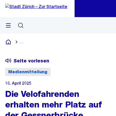
Zu
Zu
Sprunglink
Navigation
Menü
Suchen
M
öf
...
Blende alle Breadcrumbs ein
Deutsch
Seite vorlesen
Medienmitteilung
16. April 2025
Die Velofahrenden
erhalten mehr Platz auf
der Gessnerbrücke